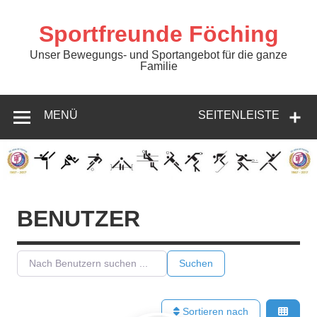
Zum
Inhalt
springen
Sportfreunde Föching
Unser Bewegungs- und Sportangebot für die ganze
Familie
MENÜ
SEITENLEISTE
BENUTZER
Nach Benutzern suchen ...
Nach Benutzern suchen ...
Suchen
Sortieren nach