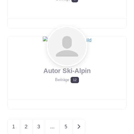
Autor Ski-Alpin
Beiträge
12
Beitragsnavigation
Ältere Beiträge
1
2
3
…
5