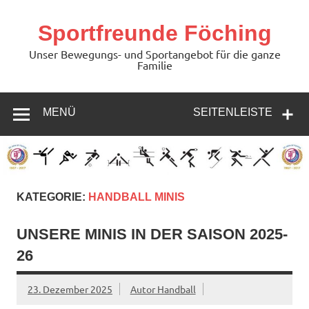
Zum
Inhalt
springen
Sportfreunde Föching
Unser Bewegungs- und Sportangebot für die ganze
Familie
MENÜ
SEITENLEISTE
KATEGORIE:
HANDBALL MINIS
UNSERE MINIS IN DER SAISON 2025-
26
23. Dezember 2025
Autor Handball