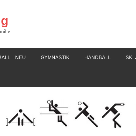
ng
milie
ALL – NEU
GYMNASTIK
HANDBALL
SKI