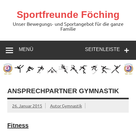
Zum
Inhalt
springen
Sportfreunde Föching
Unser Bewegungs- und Sportangebot für die ganze
Familie
MENÜ
SEITENLEISTE
ANSPRECHPARTNER GYMNASTIK
26. Januar 2015
Autor Gymnastik
Fitness