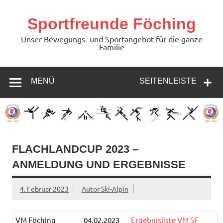
Zum
Inhalt
springen
Sportfreunde Föching
Unser Bewegungs- und Sportangebot für die ganze
Familie
MENÜ
SEITENLEISTE
FLACHLANDCUP 2023 –
ANMELDUNG UND ERGEBNISSE
4. Februar 2023
Autor Ski-Alpin
VM Föching
04.02.2023
Ergebnisliste VM SF