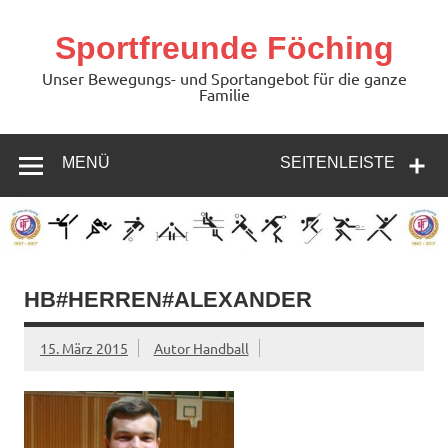
Zum
Inhalt
springen
Sportfreunde Föching
Unser Bewegungs- und Sportangebot für die ganze
Familie
MENÜ
SEITENLEISTE
HB#HERREN#ALEXANDER
15. März 2015
Autor Handball