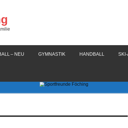
ng
milie
ALL – NEU
GYMNASTIK
HANDBALL
SKI