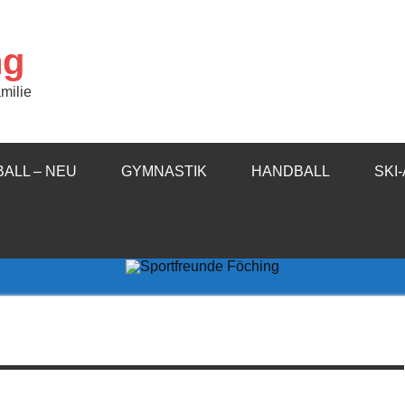
ng
milie
ALL – NEU
GYMNASTIK
HANDBALL
SKI