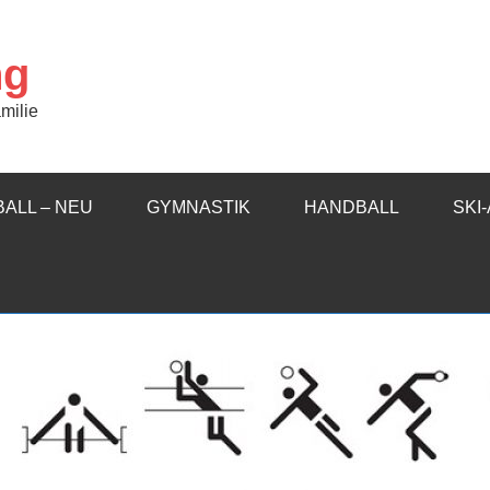
ng
milie
ALL – NEU
GYMNASTIK
HANDBALL
SKI