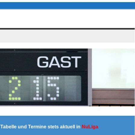
a
Tabelle und Termine stets aktuell in
NuLiga